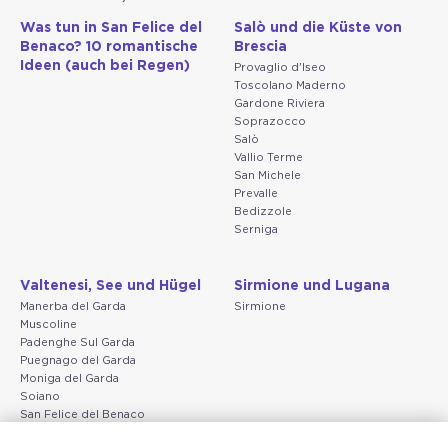
Was tun in San Felice del
Salò und die Küste von
Benaco? 10 romantische
Brescia
Ideen (auch bei Regen)
Provaglio d'Iseo
Toscolano Maderno
Gardone Riviera
Soprazocco
Salò
Vallio Terme
San Michele
Prevalle
Bedizzole
Serniga
Valtenesi, See und Hügel
Sirmione und Lugana
Manerba del Garda
Sirmione
Muscoline
Padenghe Sul Garda
Puegnago del Garda
Moniga del Garda
Soiano
San Felice del Benaco
Raffa