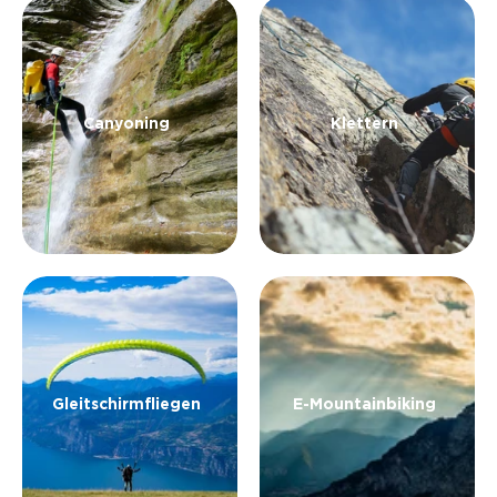
Mountainbike
in hohem Tempo über unglaubliche
Panoramastrecken dahingleiten.
Das ist die große Welt des Bikens am Gardasee,
die in der Lage ist, jeden und alles auf jedem
Canyoning
Klettern
Niveau mit einzubeziehen, durch Raderlebnisse
auf Radwegen inmitten der Natur, geführte
Radtouren durch die Hügel und auf historischen
Pfaden, bis hin zu Bergstrecken für die "Rocker".
Gleitschirmfliegen
E-Mountainbiking