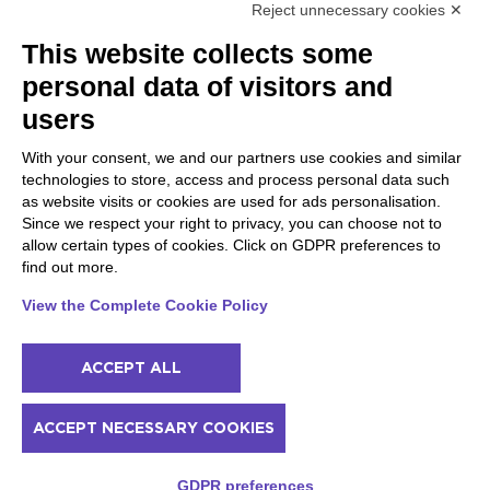
Reject unnecessary cookies ✕
Peschiera und die Küste
Gargnano und Oberer
This website collects some
des Veneto
Gardasee
personal data of visitors and
Lazise
Gargnano
Bardolino
Arco
users
Peschiera del Garda
Tignale
Valgatara
Madonna di Campiglio
With your consent, we and our partners use cookies and similar
Verona
Tiarno di Sopra
technologies to store, access and process personal data such
Valeggio sul Mincio
Campione
as website visits or cookies are used for ads personalisation.
San Giorgio di Valpolicella
Nago-Torbole
Since we respect your right to privacy, you can choose not to
Garda
Torbole
allow certain types of cookies. Click on GDPR preferences to
Negrar di Valpolicella
Bleggio superiore
find out more.
Pedemonte
Villa Lagarina
Riva del Garda
Ledro
View the Complete Cookie Policy
Ponti sul Mincio
ACCEPT ALL
© 2022 NowMyPlace Srl P. Iva 02991060340
ACCEPT NECESSARY COOKIES
Kontakte
Danksagungen
Nutzungsbedingungen
Cookie-Richtlinie
GDPR preferences