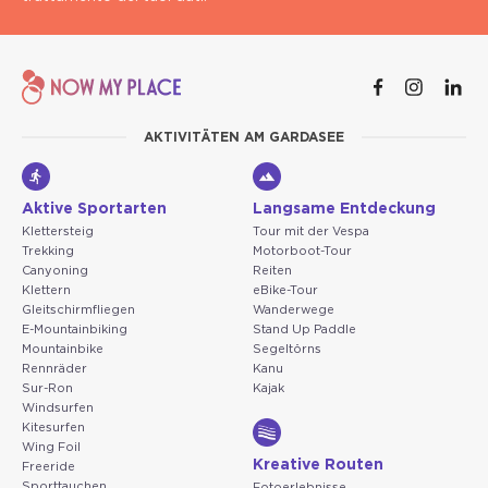
AKTIVITÄTEN AM GARDASEE
Aktive Sportarten
Langsame Entdeckung
Klettersteig
Tour mit der Vespa
Trekking
Motorboot-Tour
Canyoning
Reiten
Klettern
eBike-Tour
Gleitschirmfliegen
Wanderwege
E-Mountainbiking
Stand Up Paddle
Mountainbike
Segeltörns
Rennräder
Kanu
Sur-Ron
Kajak
Windsurfen
Kitesurfen
Wing Foil
Kreative Routen
Freeride
Sporttauchen
Fotoerlebnisse