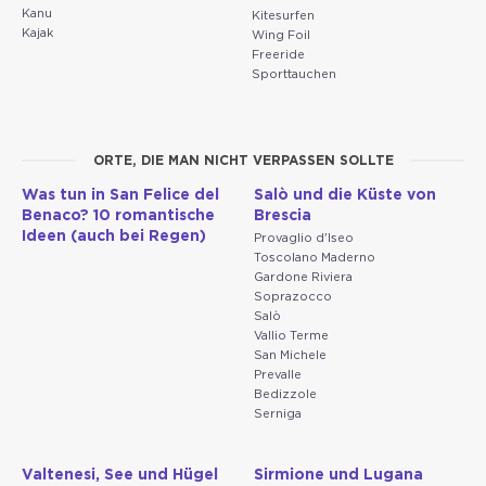
Kanu
Kitesurfen
Kajak
Wing Foil
Freeride
Sporttauchen
ORTE, DIE MAN NICHT VERPASSEN SOLLTE
Was tun in San Felice del
Salò und die Küste von
Benaco? 10 romantische
Brescia
Ideen (auch bei Regen)
Provaglio d'Iseo
Toscolano Maderno
Gardone Riviera
Soprazocco
Salò
Vallio Terme
San Michele
Prevalle
Bedizzole
Serniga
Valtenesi, See und Hügel
Sirmione und Lugana