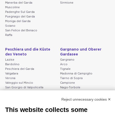
Manerba del Garda
Sirmione
Muscoline
Padenghe Sul Garda
Puegnago del Garda
Moniga del Garda
Soiano
San Felice del Benaco
Raffa
Peschiera und die Küste
Gargnano und Oberer
des Veneto
Gardasee
Lazise
Gargnano
Bardolino
Arco
Peschiera del Garda
Tignale
Valgatara
Madonna di Campiglio
Verona
Tiarno di Sopra
Valeggio sul Mincio
Campione
San Giorgio di Valpolicella
Nago-Torbole
Garda
Torbole
Negrar di Valpolicella
Bleggio superiore
Reject unnecessary cookies ✕
Pedemonte
Villa Lagarina
Riva del Garda
Ledro
This website collects some
Ponti sul Mincio