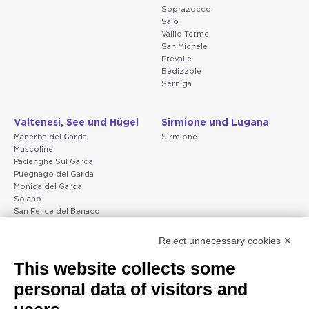
Soprazocco
Salò
Vallio Terme
San Michele
Prevalle
Bedizzole
Serniga
Valtenesi, See und Hügel
Sirmione und Lugana
Manerba del Garda
Sirmione
Muscoline
Padenghe Sul Garda
Puegnago del Garda
Moniga del Garda
Soiano
San Felice del Benaco
Raffa
Reject unnecessary cookies ✕
Peschiera und die Küste
Gargnano und Oberer
This website collects some
des Veneto
Gardasee
personal data of visitors and
Lazise
Gargnano
Bardolino
Arco