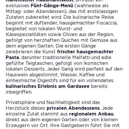
exklusives
Fünf-Gänge-Menü
(wahlweise als
Mittag- oder Abendessen), das mit erstklassigen
Zutaten zubereitet wird. Die kulinarische Reise
beginnt mit duftender, hausgemachter Focaccia,
begleitet von lokalen Wurst- und
Käsespezialitäten sowie Oliven aus der Region,
gefolgt von herzhaften Quiches mit Gemüse aus
dem eigenen Garten. Die ersten Gänge
zelebrieren die Kunst
frischer hausgemachter
Pasta
, darunter traditionelle Malfatti und edle
gefüllte Teigtaschen, gefolgt von ikonischen
lokalen Desserts. Jeder Gang wird perfekt auf den
Hauswein abgestimmt; Wasser, Kaffee und
einheimische Digestifs sind für ein vollendetes
kulinarisches Erlebnis am Gardasee
bereits
inbegriffen.
Privatsphäre und Nachhaltigkeit sind das
Herzstück dieses
privaten Abendessens
. Jede
einzelne Zutat stammt aus
regionalem Anbau
,
direkt aus dem eigenen Garten oder von kleinen
Erzeugern vor Ort. Ihre Gastgeberin führt Sie mit