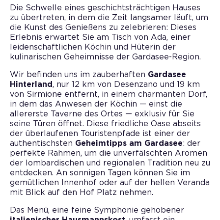
Die Schwelle eines geschichtsträchtigen Hauses
zu übertreten, in dem die Zeit langsamer läuft, um
die Kunst des Genießens zu zelebrieren: Dieses
Erlebnis erwartet Sie am Tisch von Ada, einer
leidenschaftlichen Köchin und Hüterin der
kulinarischen Geheimnisse der Gardasee-Region.
Wir befinden uns im zauberhaften
Gardasee
Hinterland
, nur 12 km von Desenzano und 19 km
von Sirmione entfernt, in einem charmanten Dorf,
in dem das Anwesen der Köchin — einst die
allererste Taverne des Ortes — exklusiv für Sie
seine Türen öffnet. Diese friedliche Oase abseits
der überlaufenen Touristenpfade ist einer der
authentischsten
Geheimtipps am Gardasee
: der
perfekte Rahmen, um die unverfälschten Aromen
der lombardischen und regionalen Tradition neu zu
entdecken. An sonnigen Tagen können Sie im
gemütlichen Innenhof oder auf der hellen Veranda
mit Blick auf den Hof Platz nehmen.
Das Menü, eine feine Symphonie gehobener
italienischer Hausmannskost
, umfasst ein