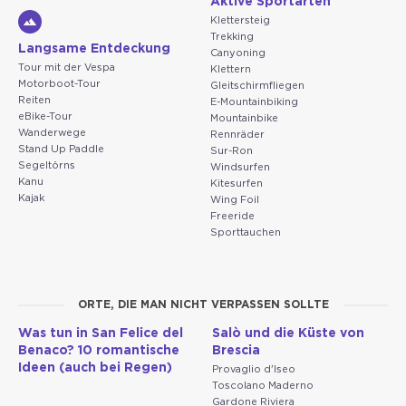
Aktive Sportarten
Klettersteig
Trekking
Langsame Entdeckung
Canyoning
Tour mit der Vespa
Klettern
Motorboot-Tour
Gleitschirmfliegen
Reiten
E-Mountainbiking
eBike-Tour
Mountainbike
Wanderwege
Rennräder
Stand Up Paddle
Sur-Ron
Segeltörns
Windsurfen
Kanu
Kitesurfen
Kajak
Wing Foil
Freeride
Sporttauchen
ORTE, DIE MAN NICHT VERPASSEN SOLLTE
Was tun in San Felice del
Salò und die Küste von
Benaco? 10 romantische
Brescia
Ideen (auch bei Regen)
Provaglio d'Iseo
Toscolano Maderno
Gardone Riviera