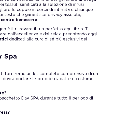
i tessuti sanificati alla selezione di infusi
gliere le coppie in cerca di intimità e chiunque
contesto che garantisce privacy assoluta,
l
centro benessere
.
 è il ritrovare il tuo perfetto equilibrio. Ti
ullare dall'eccellenza e dal relax, prenotando oggi
tici
dedicati alla cura di sé più esclusivi del
y Spa
, ti forniremo un kit completo comprensivo di un
te dovrà portare le proprie ciabatte e costume
to?
 pacchetto Day SPA durante tutto il periodo di
ress?