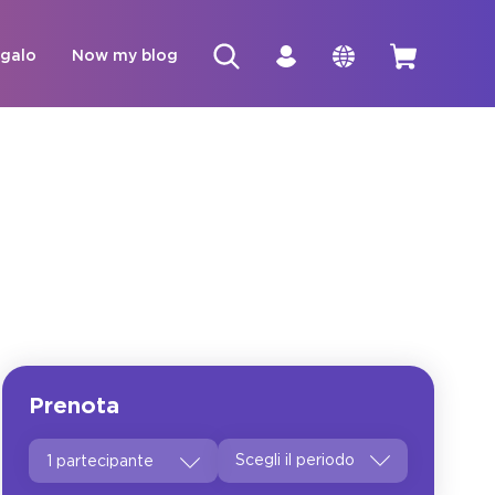
egalo
Now my blog
Prenota
1 partecipante