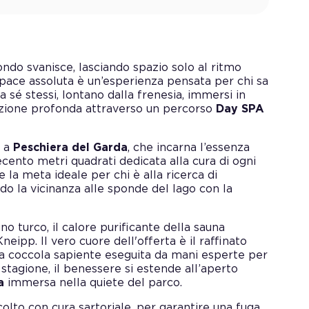
ndo svanisce, lasciando spazio solo al ritmo
pace assoluta è un’esperienza pensata per chi sa
a sé stessi, lontano dalla frenesia, immersi in
razione profonda attraverso un percorso
Day SPA
e a
Peschiera del Garda
, che incarna l’essenza
recento metri quadrati dedicata alla cura di ogni
 la meta ideale per chi è alla ricerca di
do la vicinanza alle sponde del lago con la
gno turco, il calore purificante della sauna
neipp. Il vero cuore dell'offerta è il raffinato
na coccola sapiente eseguita da mani esperte per
 stagione, il benessere si estende all’aperto
a
immersa nella quiete del parco.
olto con cura sartoriale, per garantire una fuga