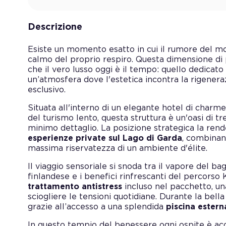
Descrizione
Esiste un momento esatto in cui il rumore del mo
calmo del proprio respiro. Questa dimensione di 
che il vero lusso oggi è il tempo: quello dedicato 
un’atmosfera dove l'estetica incontra la rigene
esclusivo.
Situata all'interno di un elegante hotel di charm
del turismo lento, questa struttura è un'oasi di t
minimo dettaglio. La posizione strategica la rende
esperienze private sul Lago di Garda
, combinan
massima riservatezza di un ambiente d'élite.
Il viaggio sensoriale si snoda tra il vapore del ba
finlandese e i benefici rinfrescanti del percorso K
trattamento antistress
incluso nel pacchetto, u
sciogliere le tensioni quotidiane. Durante la bella
grazie all’accesso a una splendida
piscina estern
In questo tempio del benessere ogni ospite è acc