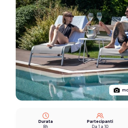
mo
Durata
Partecipanti
8h
Da 1 a 10