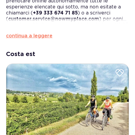
prenotare online autonomamente tutte le
esperienze elencate qui sotto, ma non esitate a
chiamarci (
+39 333 674 71 85
) o a scriverci
(
customer.service@nowmyplace.com
) per ogni
maggiore chiarimento o per chiederci altre attività
non presenti in elenco, come ad esempio uscite in
continua a leggere
barca.
Costa est