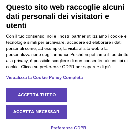
Questo sito web raccoglie alcuni
dati personali dei visitatori e
utenti
Con il tuo consenso, noi e i nostri partner utilizziamo i cookie e
tecnologie simili per archiviare, accedere ed elaborare i dati
personali come, ad esempio, la visita al sito web o la
Trekking nel bosco mezza giornata da
personalizzazione degli annunci. Poiché rispettiamo il tuo diritto
Navazzo al castello di Gaino
alla privacy, è possibile scegliere di non consentire alcuni tipi di
cookie. Clicca su preferenze GDPR per saperne di più.
Lago di Garda - Costa ovest - Gargnano
Una guida alpina professionista vi accompagnerà in una
Visualizza la Cookie Policy Completa
tranquilla passeggiata in mezzo alla natura
ACCETTA TUTTO
95
4h
da
€
per
Adulto
-20%
Max 12
ACCETTA NECESSARI
Disponibile
Preferenze GDPR