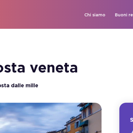
Chi siamo
Buoni r
osta veneta
sta dalle mille
S