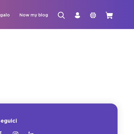
egalo
Now my blog
eguici